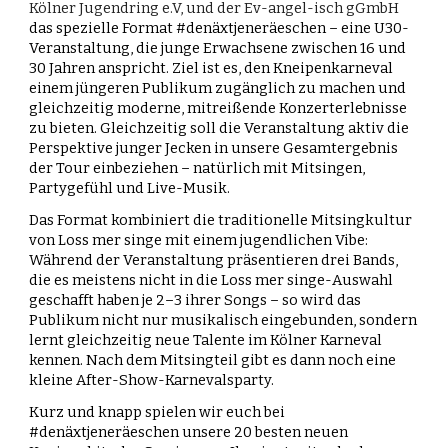
Kölner Jugendring e.V, und der Ev-angel-isch gGmbH
das spezielle Format #denäxtjeneräeschen – eine U30-
Veranstaltung, die junge Erwachsene zwischen 16 und
30 Jahren anspricht. Ziel ist es, den Kneipenkarneval
einem jüngeren Publikum zugänglich zu machen und
gleichzeitig moderne, mitreißende Konzerterlebnisse
zu bieten. Gleichzeitig soll die Veranstaltung aktiv die
Perspektive junger Jecken in unsere Gesamtergebnis
der Tour einbeziehen
– natürlich mit Mitsingen,
Partygefühl und Live-Musik.
Das Format kombiniert die traditionelle Mitsingkultur
von Loss mer singe mit einem jugendlichen Vibe:
Während der Veranstaltung präsentieren drei Bands,
die es meistens nicht in die Loss mer singe-Auswahl
geschafft haben je 2–3 ihrer Songs – so wird das
Publikum nicht nur musikalisch eingebunden, sondern
lernt gleichzeitig neue Talente im Kölner Karneval
kennen. Nach dem Mitsingteil gibt es dann noch eine
kleine After-Show-Karnevalsparty.
Kurz und knapp spielen wir euch bei
#denäxtjeneräeschen unsere 20 besten neuen