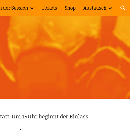
 der Session
Tickets
Shop
Austausch
ion
tatt. Um 19Uhr
beginnt der Einlass.