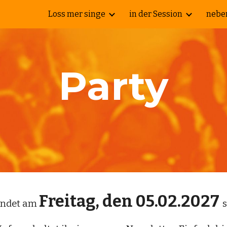
Loss mer singe
in der Session
neben
ip to main content
Skip to navigat
Party
Frei
tag, den
05.02.2027
indet am
s