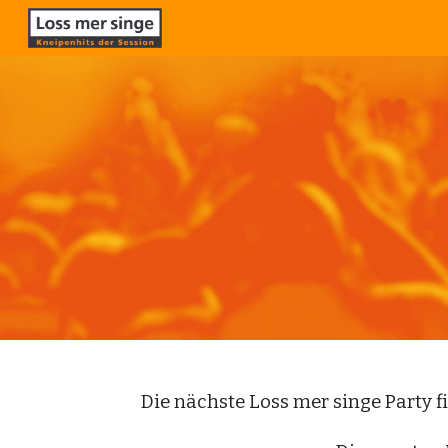
Sk
Die nächste Loss mer singe
Party
f