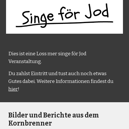
Dies ist eine
Loss mer singe
för
Jod
Veranstaltung.
Du zahlst Eintritt und tust auch noch etwas
Gutes dabei. Weitere Informationen findest du
hier
!
Bilder und Berichte aus dem
Kornbrenner